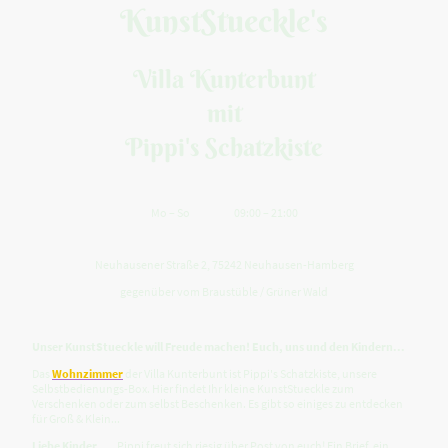
KunstStueckle's
Villa Kunterbunt
mit
Pippi's Schatzkiste
Mo
–
So
09:00
–
21:00
Neuhausener Straße 2, 75242 Neuhausen-Hamberg
gegenüber vom Braustüble / Grüner Wald
Unser KunstStueckle will Freude machen! Euch, uns und den Kindern...
Das
Wohnzimmer
der Villa Kunterbunt ist Pippi's Schatzkiste, unsere
Selbstbedienungs-Box. Hier findet Ihr kleine KunstStueckle zum
Verschenken oder zum selbst Beschenken. Es gibt so einiges zu entdecken
für Groß & Klein...
Liebe Kinder...
Pippi freut sich riesig über Post von euch! Ein Brief, ein